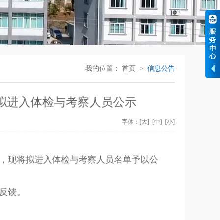
我的位置：
首页
>
信息公告
聘拟进入体检与考察人员公示
字体：[
大
] [
中
] [
小
]
，
现将拟进入体检与考察人员名单予以公
内反馈。