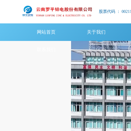
股票代码 ： 0021
网站首页
关于我们
联系我们