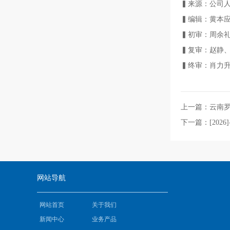
▍
来源：公司
▍
编辑：黄本
▍
初审：周余
▍
复审：赵静
▍
终审：
肖力
上一篇：
云南罗
下一篇：
[20
网站导航
网站首页
关于我们
新闻中心
业务产品