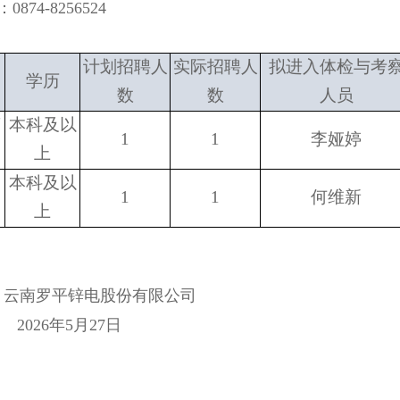
：
0874-8256524
计划招聘人
实际招聘人
拟进入体检与考
学历
数
数
人员
营
本科及以
1
1
李娅婷
上
管
本科及以
1
1
何维新
上
平锌电股份有限公司
年5月27日