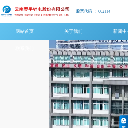
股票代码 ： 002114
网站首页
关于我们
新闻中
联系我们