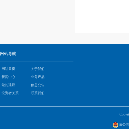
网站导航
网站首页
关于我们
新闻中心
业务产品
党的建设
信息公告
投资者关系
联系我们
Copyri
滇公网安