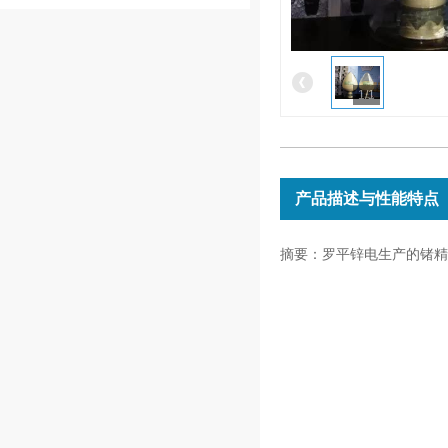
1/1
产品描述与性能特点
摘要：罗平锌电生产的锗精